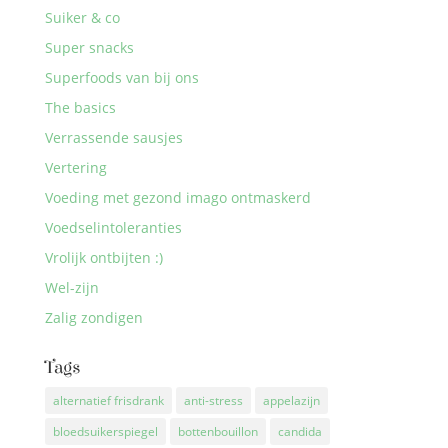
Suiker & co
Super snacks
Superfoods van bij ons
The basics
Verrassende sausjes
Vertering
Voeding met gezond imago ontmaskerd
Voedselintoleranties
Vrolijk ontbijten :)
Wel-zijn
Zalig zondigen
Tags
alternatief frisdrank
anti-stress
appelazijn
bloedsuikerspiegel
bottenbouillon
candida