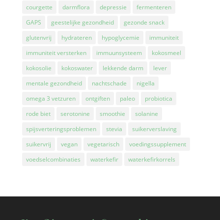
courgette
darmflora
depressie
fermenteren
GAPS
geestelijke gezondheid
gezonde snack
glutenvrij
hydrateren
hypoglycemie
immuniteit
immuniteit versterken
immuunsysteem
kokosmeel
kokosolie
kokoswater
lekkende darm
lever
mentale gezondheid
nachtschade
nigella
omega 3 vetzuren
ontgiften
paleo
probiotica
rode biet
serotonine
smoothie
solanine
spijsverteringsproblemen
stevia
suikerverslaving
suikervrij
vegan
vegetarisch
voedingssupplement
voedselcombinaties
waterkefir
waterkefirkorrels