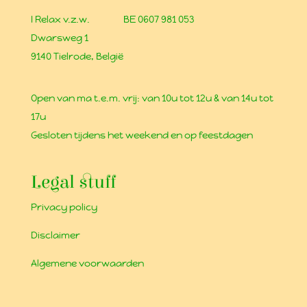
I Relax v.z.w.
BE 0607 981 053
Dwarsweg 1
9140 Tielrode, België
Open van ma t.e.m. vrij: van 10u tot 12u & van 14u tot
17u
Gesloten tijdens het weekend en op feestdagen
Legal stuff
Privacy policy
Disclaimer
Algemene voorwaarden