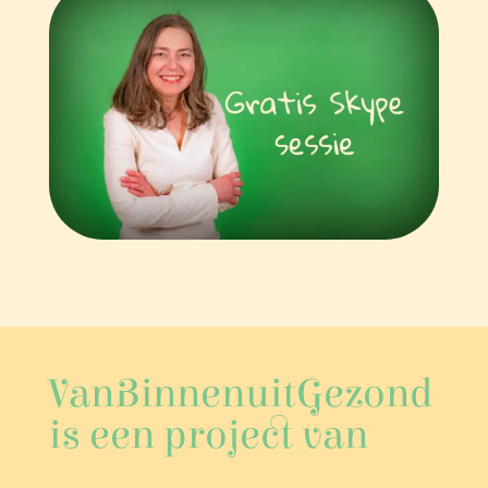
VanBinnenuitGezond
is een project van