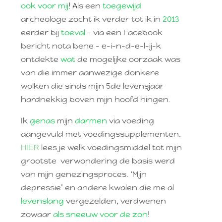
ook voor mij
! A
ls een
toegewijd
archeologe zocht ik verder tot ik in
2013
eerder bij
toeval
– via een Facebook
bericht nota bene – e-i-n-d-e-l-ij-k
ontdekte
wat
de mogelijke oorzaak was
van die immer aanwezige donkere
wolken die sinds mijn 5de levensjaar
hardnekkig boven mijn hoofd hingen.
Ik
genas
mijn
darmen
via voeding
aangevuld met voedingssupplementen.
HIER
lees je welk voedingsmiddel tot mijn
grootste verwondering de basis werd
van mijn genezingsproces. ‘Mijn
depressie’ en andere kwalen die me al
levenslang
vergezelden, verdwenen
zowaar
als sneeuw voor de zon
!