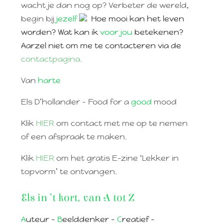
wacht je dan nog op? Verbeter de wereld,
begin bij
jezelf
Hoe mooi kan het leven
worden? Wat kan ik
voor jou
betekenen?
Aarzel niet om me te contacteren via de
contactpagina.
Van
harte
Els D’hollander – Food for a
good
mood
Klik
HIER
om contact met me op te nemen
of een afspraak te maken.
Klik
HIER
om het gratis E-zine ‘Lekker in
topvorm’ te ontvangen.
Els in ’t kort, van A tot Z
A
uteur –
B
eelddenker –
C
reatief –