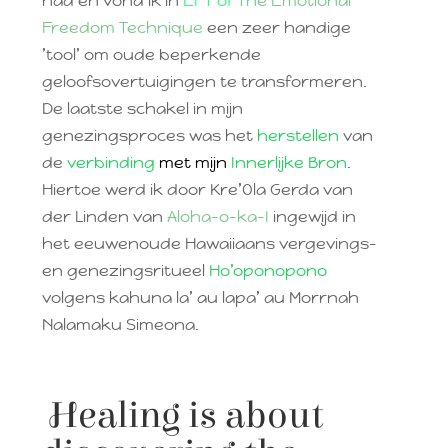
had en vond ik in
EFT of
The Emotional
Freedom Technique
een zeer handige
’tool’ om oude beperkende
geloofsovertuigingen te transformeren.
De laatste schakel in mijn
genezingsproces was het
herstellen
van
de
verbinding
met mijn
Innerlijke Bron
.
Hiertoe werd ik d
oor Kre’Ola Gerda van
der Linden van
Aloha-o-ka-I
ingewijd in
het eeuwenoude Hawaiiaans vergevings-
en genezingsritueel
Ho’oponopono
volgens kahuna la’ au lapa’ au Morrnah
Nalamaku Simeona.
Healing is about