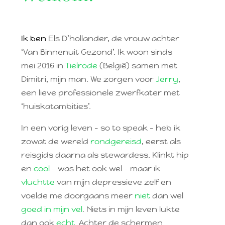
Ik ben
Els D’hollander, de vrouw achter
‘Van Binnenuit Gezond’. Ik woon sinds
mei 2016 in
Tielrode
(België) samen met
Dimitri, mijn man. We zorgen voor
Jerry
,
een lieve professionele zwerfkater met
‘huiskatambities’.
In een vorig leven – so to speak – heb ik
zowat de wereld
rondgereisd
, eerst als
reisgids daarna als stewardess. Klinkt hip
en
cool
– was het ook wel – maar ik
vluchtte
van mijn depressieve zelf en
voelde me doorgaans meer
niet
dan wel
goed in mijn vel
. Niets in mijn leven lukte
dan ook
echt
. Achter de schermen