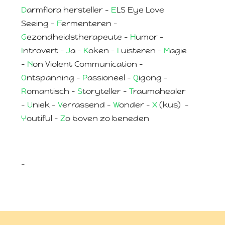
D
armflora hersteller –
E
LS Eye Love
Seeing –
F
ermenteren –
G
ezondheidstherapeute –
H
umor –
I
ntrovert –
J
a –
K
oken –
L
uisteren –
M
agie
–
N
on Violent Communication –
O
ntspanning –
P
assioneel –
Q
igong –
R
omantisch
–
S
toryteller –
T
raumahealer
–
U
niek –
V
errassend –
W
onder
–
X
(kus)
–
Y
outiful –
Z
o boven zo beneden
–