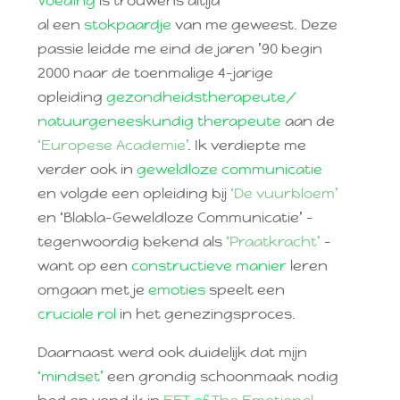
Voeding
is trouwens altijd
al een
stokpaardje
van me geweest. Deze
passie leidde me eind de jaren ’90 begin
2000 naar de toenmalige 4-jarige
opleiding
gezondheidstherapeute/
natuurgeneeskundig therapeute
aan de
‘Europese Academie’
. Ik verdiepte me
verder ook in
geweldloze communicatie
en volgde een opleiding bij
‘De vuurbloem’
en ‘Blabla-Geweldloze Communicatie’ –
tegenwoordig bekend als
‘Praatkracht’
–
want op een
constructieve manier
leren
omgaan met je
emoties
speelt een
cruciale rol
in het genezingsproces.
Daarnaast werd ook duidelijk dat mijn
‘mindset’
een grondig schoonmaak nodig