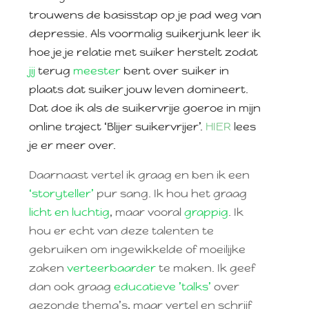
trouwens de basisstap op je pad weg van
depressie. Als voormalig suikerjunk leer ik
hoe je je relatie met suiker herstelt zodat
jij
terug
meester
bent over suiker in
plaats dat suiker jouw leven domineert.
Dat doe ik als de suikervrije goeroe in mijn
online traject ‘Blijer suikervrijer’.
HIER
lees
je er meer over.
Daarnaast vertel ik graag en ben ik een
‘storyteller’
pur sang. Ik hou het graag
licht en luchtig
, maar vooral
grappig
. Ik
hou er echt van deze talenten te
gebruiken om ingewikkelde of moeilijke
zaken
verteerbaarder
te maken. Ik geef
dan ook graag
educatieve ’talks’
over
gezonde thema’s, maar vertel en schrijf