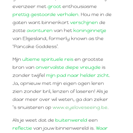
evenzeer met
groot
enthousiasme
prettig gestoorde verhalen.
Hou me in de
gaten want binnenkort
verschijnen
de
zotte
avonturen
van het
koninginnetje
van Elsjesland, formerly known as the
‘Pancake Goddess’.
Mijn
ultieme spirituele reis
en grootste
bron van
onvervalste diepe vreugde
is
zonder twijfel
mijn pad naar helder zicht
.
Ja, opnieuw met mijn eigen ogen leren
zien zonder bril, lenzen of laseren! Als je
daar meer over wil weten, ga dan zeker
’s snuisteren op
www.eyeloveseeing.be
.
Als je weet dat de
buitenwereld
een
reflectie
van jouw binnenwereld is.
Waar