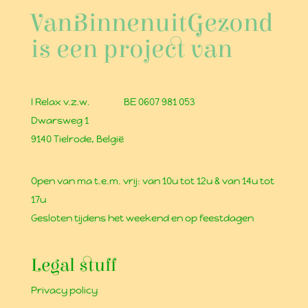
VanBinnenuitGezond
is een project van
I Relax v.z.w.
BE 0607 981 053
Dwarsweg 1
9140 Tielrode, België
Open van ma t.e.m. vrij: van 10u tot 12u & van 14u tot
17u
Gesloten tijdens het weekend en op feestdagen
Legal stuff
Privacy policy