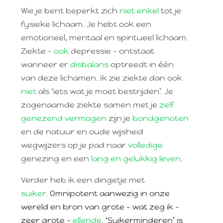
Wie je bent beperkt zich
niet enkel
tot je
fysieke lichaam. Je hebt ook een
emotioneel, mentaal en spiritueel lichaam.
Ziekte –
ook
depressie – ontstaat
wanneer er
disbalans
optreedt in één
van deze lichamen. Ik zie ziekte dan ook
niet
als ‘iets wat je moet bestrijden’. Je
zogenaamde ziekte samen met je
zelf
genezend vermogen
zijn je
bondgenoten
en de natuur en oude wijsheid
wegwijzers op je pad naar
volledige
genezing en een
lang en gelukkig leven
.
Verder heb ik een dingetje met
suiker.
Omnipotent aanwezig in onze
wereld en bron van grote – wat zeg ik –
zeer grote –
ellende
. ‘Suikerminderen’ is