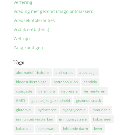
Vertering
Voeding met gezond imago ontmaskerd
Voedselintoleranties
Vrolijk ontbijten :)
Wel-zijn
Zalig zondigen
Tags
alternatief frisdrank
anti-stress
appelazijn
bloedsuikerspiegel
bottenbouillon
candida
courgette
darmflora
depressie
fermenteren
GAPS
geestelijke gezondheid
gezonde snack
glutenvrij
hydrateren
hypoglycemie
immuniteit
immuniteit versterken
immuunsysteem
kokosmeel
kokosolie
kokoswater
lekkende darm
lever