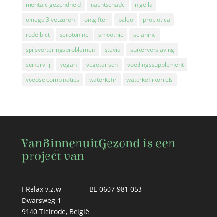
mentale gezondheid
nachtschade
nigella
omega 3 vetzuren
ontgiften
paleo
probiotica
rode biet
serotonine
smoothie
solanine
spijsverteringsproblemen
stevia
suikerverslaving
suikervrij
vegan
vegetarisch
voedingssupplement
voedselcombinaties
waterkefir
waterkefirkorrels
VanBinnenuitGezond is een
project van
I Relax v.z.w.
BE 0607 981 053
Dwarsweg 1
9140 Tielrode, België