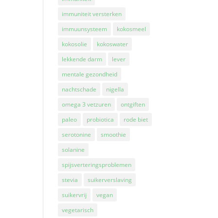
immuniteit versterken
immuunsysteem
kokosmeel
kokosolie
kokoswater
lekkende darm
lever
mentale gezondheid
nachtschade
nigella
omega 3 vetzuren
ontgiften
paleo
probiotica
rode biet
serotonine
smoothie
solanine
spijsverteringsproblemen
stevia
suikerverslaving
suikervrij
vegan
vegetarisch