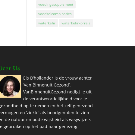
voedingssupplement
voedselcombinaties
waterkefir
waterkefirkorrels
Over Els
Els D’hollander is de vrouw achter
‘Van Binnenuit Gezond’.
VanBinnenuitGezond nodigt je uit
de verantwoordelijkheid voor je
gezondheid op te nemen en het zelf genezend
vermogen en ‘ziekte’ als bondgenoten te zien
en de natuur en oude wijsheid als wegwijzers
te gebruiken op het pad naar genezing.