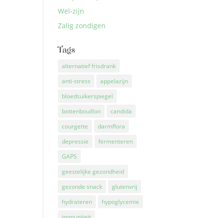
Wel-zijn
Zalig zondigen
Tags
alternatief frisdrank
anti-stress
appelazijn
bloedsuikerspiegel
bottenbouillon
candida
courgette
darmflora
depressie
fermenteren
GAPS
geestelijke gezondheid
gezonde snack
glutenvrij
hydrateren
hypoglycemie
immuniteit