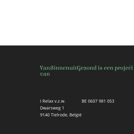
VanBinnenuitGezond is een project
van
I Relax v.z.w.
BE 0607 981 053
Dwarsweg 1
9140 Tielrode, België