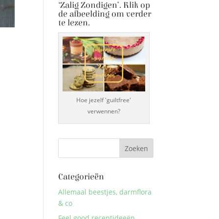
‘Zalig Zondigen’. Klik op
de afbeelding om verder
te lezen.
Hoe jezelf 'guiltfree'
verwennen?
Categorieën
Allemaal beestjes, darmflora
& co
Feel good receptideeën