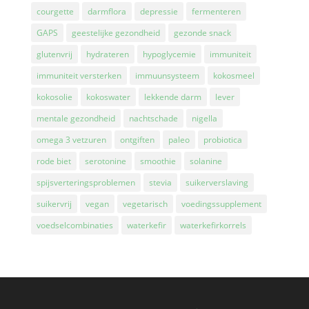
courgette
darmflora
depressie
fermenteren
GAPS
geestelijke gezondheid
gezonde snack
glutenvrij
hydrateren
hypoglycemie
immuniteit
immuniteit versterken
immuunsysteem
kokosmeel
kokosolie
kokoswater
lekkende darm
lever
mentale gezondheid
nachtschade
nigella
omega 3 vetzuren
ontgiften
paleo
probiotica
rode biet
serotonine
smoothie
solanine
spijsverteringsproblemen
stevia
suikerverslaving
suikervrij
vegan
vegetarisch
voedingssupplement
voedselcombinaties
waterkefir
waterkefirkorrels