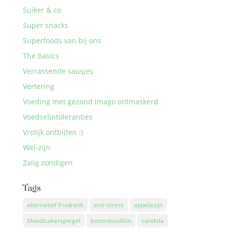
Suiker & co
Super snacks
Superfoods van bij ons
The basics
Verrassende sausjes
Vertering
Voeding met gezond imago ontmaskerd
Voedselintoleranties
Vrolijk ontbijten :)
Wel-zijn
Zalig zondigen
Tags
alternatief frisdrank
anti-stress
appelazijn
bloedsuikerspiegel
bottenbouillon
candida