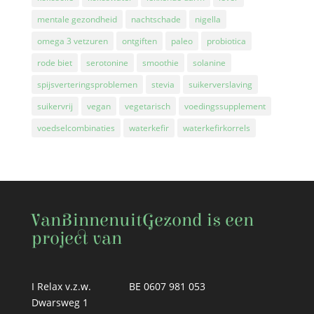
mentale gezondheid
nachtschade
nigella
omega 3 vetzuren
ontgiften
paleo
probiotica
rode biet
serotonine
smoothie
solanine
spijsverteringsproblemen
stevia
suikerverslaving
suikervrij
vegan
vegetarisch
voedingssupplement
voedselcombinaties
waterkefir
waterkefirkorrels
VanBinnenuitGezond is een
project van
I Relax v.z.w.
BE 0607 981 053
Dwarsweg 1