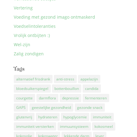
Vertering
Voeding met gezond imago ontmaskerd
Voedselintoleranties
Vrolijk ontbijten :)
Wel-zijn
Zalig zondigen
Tags
alternatief frisdrank
anti-stress
appelazijn
bloedsuikerspiegel
bottenbouillon
candida
courgette
darmflora
depressie
fermenteren
GAPS
geestelijke gezondheid
gezonde snack
glutenvrij
hydrateren
hypoglycemie
immuniteit
immuniteit versterken
immuunsysteem
kokosmeel
kokosolie
kokoswater
lekkende darm
lever