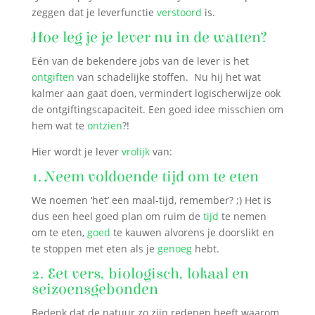
zeggen dat je leverfunctie
verstoord
is.
Hoe leg je je lever nu
in de watten?
Eén van de bekendere jobs van de lever is het
ontgiften
van schadelijke stoffen. Nu hij het wat
kalmer aan gaat doen, vermindert logischerwijze ook
de ontgiftingscapaciteit. Een goed idee misschien om
hem wat te
ontzien
?!
Hier wordt je lever
vrolijk
van:
1. Neem voldoende tijd om te eten
We noemen ‘het’ een maal-tijd, remember? ;) Het is
dus een heel goed plan om ruim de
tijd
te nemen
om te eten,
goed
te kauwen alvorens je doorslikt en
te stoppen met eten als je
genoeg
hebt.
2. Eet vers, biologisch, lokaal en
seizoensgebonden
Bedenk dat de natuur zo zijn redenen heeft waarom