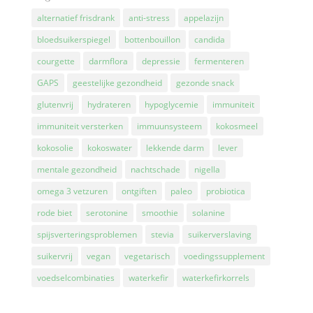
alternatief frisdrank
anti-stress
appelazijn
bloedsuikerspiegel
bottenbouillon
candida
courgette
darmflora
depressie
fermenteren
GAPS
geestelijke gezondheid
gezonde snack
glutenvrij
hydrateren
hypoglycemie
immuniteit
immuniteit versterken
immuunsysteem
kokosmeel
kokosolie
kokoswater
lekkende darm
lever
mentale gezondheid
nachtschade
nigella
omega 3 vetzuren
ontgiften
paleo
probiotica
rode biet
serotonine
smoothie
solanine
spijsverteringsproblemen
stevia
suikerverslaving
suikervrij
vegan
vegetarisch
voedingssupplement
voedselcombinaties
waterkefir
waterkefirkorrels