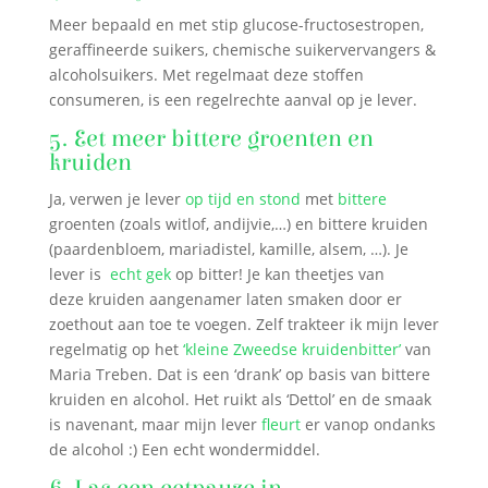
Meer bepaald en met stip glucose-fructosestropen,
geraffineerde suikers, chemische suikervervangers &
alcoholsuikers. Met regelmaat deze stoffen
consumeren, is een regelrechte aanval op je lever.
5. Eet meer bittere groenten en
kruiden
Ja, verwen je lever
op tijd en stond
met
bittere
groenten (zoals witlof, andijvie,…) en bittere kruiden
(paardenbloem, mariadistel, kamille, alsem, …). Je
lever is
echt gek
op bitter! Je kan theetjes van
deze kruiden aangenamer laten smaken door er
zoethout aan toe te voegen. Zelf trakteer ik mijn lever
regelmatig op het
‘kleine Zweedse kruidenbitter’
van
Maria Treben. Dat is een ‘drank’ op basis van bittere
kruiden en alcohol. Het ruikt als ‘Dettol’ en de smaak
is navenant, maar mijn lever
fleurt
er vanop ondanks
de alcohol :) Een echt wondermiddel.