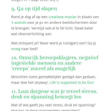
9. Ga op tijd slapen
Rond je dag af op een
creatieve manier
in plaats van
’s avonds
voor je pc en andere beeldschermen door
te brengen. Vermijd ook al te fel licht. Steek beter
wat sfeerverlichting aan.
Wat ontspant je? Waar word je rustig(er) van? Ga jij
vroeg
naar bed?
10. Ontwijk beroepsklagers, negatief
ingestelde mensen en andere
‘creeps’ zoveel als mogelijk
Misschien soms gemakkelijker gezegd dan gedaan,
maar doe het ‘anyway’.
Life is supposed to be fun!
11. Laat datgene wat je teveel stress,
druk en spanning bezorgt los
Wat of wie geeft jou veel stress, druk en spanning?
Hoe kan je deze stoorzenders vermijden?