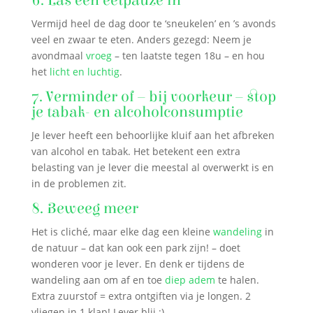
6. Las een eetpauze in
Vermijd heel de dag door te ‘sneukelen’ en ’s avonds
veel en zwaar te eten. Anders gezegd: Neem je
avondmaal
vroeg
– ten laatste tegen 18u – en hou
het
licht en luchtig
.
7. Verminder of – bij voorkeur – stop
je tabak- en alcoholconsumptie
Je lever heeft een behoorlijke kluif aan het afbreken
van alcohol en tabak. Het betekent een extra
belasting van je lever die meestal al overwerkt is en
in de problemen zit.
8. Beweeg meer
Het is cliché, maar elke dag een kleine
wandeling
in
de natuur – dat kan ook een park zijn! – doet
wonderen voor je lever. En denk er tijdens de
wandeling aan om af en toe
diep adem
te halen.
Extra zuurstof = extra ontgiften via je longen. 2
vliegen in 1 klap! Lever blij :)