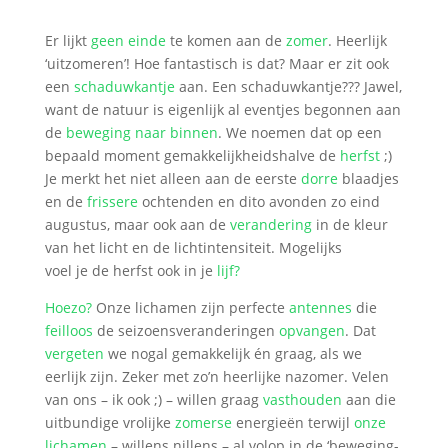
Er lijkt
geen einde
te komen aan de
zomer
. Heerlijk
‘uitzomeren’! Hoe fantastisch is dat? Maar er zit ook
een
schaduwkantje
aan. Een schaduwkantje??? Jawel,
want de natuur is eigenlijk al eventjes begonnen aan
de
beweging naar binnen
. We noemen dat op een
bepaald moment gemakkelijkheidshalve de
herfst
;)
Je merkt het niet alleen aan de eerste
dorre
blaadjes
en de
frissere
ochtenden en dito avonden zo eind
augustus, maar ook aan de
verandering
in de kleur
van het licht en de lichtintensiteit. Mogelijks
voel je de herfst ook in je
lijf?
Hoezo?
Onze lichamen zijn perfecte
antennes
die
feilloos
de seizoensveranderingen
opvangen
. Dat
vergeten
we nogal gemakkelijk én graag, als we
eerlijk zijn. Zeker met zo’n heerlijke nazomer. Velen
van ons – ik ook ;) – willen graag
vasthouden
aan die
uitbundige vrolijke
zomerse
energieën terwijl
onze
lichamen
– willens nillens – al volop in de ‘beweging-