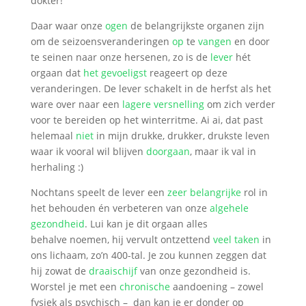
dokter!
Daar waar onze
ogen
de belangrijkste organen zijn
om de seizoensveranderingen
op
te
vangen
en door
te seinen naar onze hersenen, zo is de
lever
hét
orgaan dat
het gevoeligst
reageert op deze
veranderingen. De lever schakelt in de herfst als het
ware over naar een
lagere versnelling
om zich verder
voor te bereiden op het winterritme. Ai ai, dat past
helemaal
niet
in mijn drukke, drukker, drukste leven
waar ik vooral wil blijven
doorgaan
, maar ik val in
herhaling :)
Nochtans speelt de lever een
zeer belangrijke
rol in
het behouden én verbeteren van onze
algehele
gezondheid
. Lui kan je dit orgaan alles
behalve noemen, hij vervult ontzettend
veel taken
in
ons lichaam, zo’n 400-tal. Je zou kunnen zeggen dat
hij zowat de
draaischijf
van onze gezondheid is.
Worstel je met een
chronische
aandoening – zowel
fysiek als psychisch – dan kan je er donder op