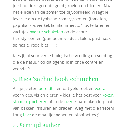
juist nu deze groente goed groeien en bloeien. Naar
het einde van de zomer toe bijvoorbeeld vraagt je
lever je om de typische zomergroenten (tomaten,
paprika, sla, venkel, komkommer, … ) los te laten en
zachtjes
over te schakelen
op de echte
herfstgroenten (pompoen, veldsla, kolen, pastinaak,
spinazie, rode biet … )
Kies jij al voor verse biologische voeding en voeding
die de natuur op dit ogenblik in onze contreien
voorziet?
3. Kies ‘zachte’ kooktechnieken
Als je je eten
bereidt
– en dat geldt ook en
vooral
voor vlees, vis en eieren – kies je het best voor
koken,
stomen, pocheren
of in de
oven
klaarmaken in plaats
van bakken, frituren en braden. Weg met die frieten!
Lang
leve
de maaltijdsoepen en stoofpotjes ;)
4. Vermijd suiker