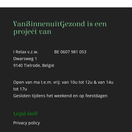
VanBinnenuitGezond is een
project van
I Relax v.z.w.
BE 0607 981 053
Dwarsweg 1
9140 Tielrode, België
Open van ma t.e.m. vrij: van 10u tot 12u & van 14u
tot 17u
Gesloten tijdens het weekend en op feestdagen
Legal stuff
Privacy policy