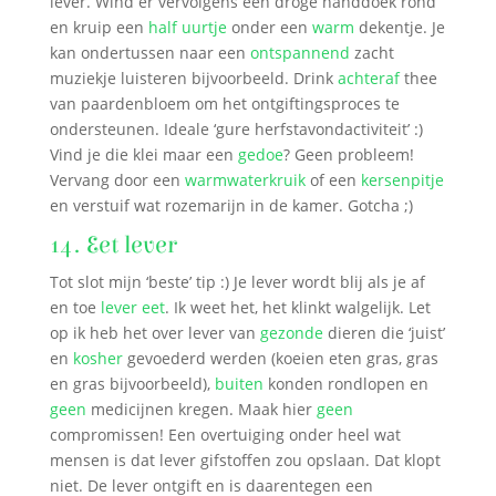
lever. Wind er vervolgens een droge handdoek rond
en kruip een
half uurtje
onder een
warm
dekentje. Je
kan ondertussen naar een
ontspannend
zacht
muziekje luisteren bijvoorbeeld. Drink
achteraf
thee
van paardenbloem om het ontgiftingsproces te
ondersteunen. Ideale ‘gure herfstavondactiviteit’ :)
Vind je die klei maar een
gedoe
? Geen probleem!
Vervang door een
warmwaterkruik
of een
kersenpitje
en verstuif wat rozemarijn in de kamer. Gotcha ;)
14. Eet lever
Tot slot mijn ‘beste’ tip :) Je lever wordt blij als je af
en toe
lever eet
. Ik weet het, het klinkt walgelijk. Let
op ik heb het over lever van
gezonde
dieren die ‘juist’
en
kosher
gevoederd werden (koeien eten gras, gras
en gras bijvoorbeeld),
buiten
konden rondlopen en
geen
medicijnen kregen. Maak hier
geen
compromissen! Een overtuiging onder heel wat
mensen is dat lever gifstoffen zou opslaan. Dat klopt
niet. De lever ontgift en is daarentegen een