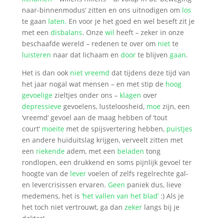
naar-binnenmodus’ zitten en ons uitnodigen om
los
te gaan
laten.
En voor je het goed en wel beseft zit je
met een
disbalans
. Onze
wil
heeft – zeker in onze
beschaafde wereld – redenen te over om
niet
te
luisteren
naar dat lichaam en
door
te blijven
gaan
.
Het is dan ook
niet vreemd
dat tijdens deze tijd van
het jaar nogal wat mensen – en met stip de
hoog
gevoelige
zieltjes onder ons –
klagen
over
depressieve
gevoelens, lusteloosheid,
moe
zijn, een
‘vreemd’ gevoel aan de maag hebben of ’tout
court’
moeite
met de spijsvertering hebben,
puistjes
en andere huiduitslag krijgen, verveelt zitten met
een
riekende
adem, met een
beladen
tong
rondlopen, een drukkend en soms pijnlijk gevoel ter
hoogte van de
lever
voelen of zelfs regelrechte gal-
en levercrisissen ervaren.
Geen
paniek dus, lieve
medemens, het is
‘het vallen van het blad’
:) Als je
het toch niet vertrouwt, ga dan
zeker
langs bij je