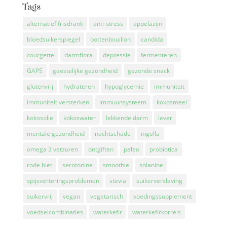
Tags
alternatief frisdrank
anti-stress
appelazijn
bloedsuikerspiegel
bottenbouillon
candida
courgette
darmflora
depressie
fermenteren
GAPS
geestelijke gezondheid
gezonde snack
glutenvrij
hydrateren
hypoglycemie
immuniteit
immuniteit versterken
immuunsysteem
kokosmeel
kokosolie
kokoswater
lekkende darm
lever
mentale gezondheid
nachtschade
nigella
omega 3 vetzuren
ontgiften
paleo
probiotica
rode biet
serotonine
smoothie
solanine
spijsverteringsproblemen
stevia
suikerverslaving
suikervrij
vegan
vegetarisch
voedingssupplement
voedselcombinaties
waterkefir
waterkefirkorrels