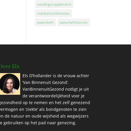
voedingssupplement
voedselcombinaties
waterkefir
waterkefirkorrels
Over Els
Els D’hollander is de vrouw achter
‘Van Binnenuit Gezond’.
VanBinnenuitGezond nodigt je uit
de verantwoordelijkheid voor je
gezondheid op te nemen en het zelf genezend
vermogen en ‘ziekte’ als bondgenoten te zien
en de natuur en oude wijsheid als wegwijzers
te gebruiken op het pad naar genezing.