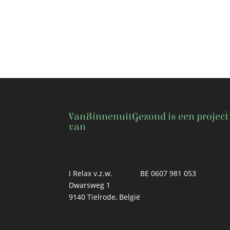
VanBinnenuitGezond is een project
van
I Relax v.z.w.
BE 0607 981 053
Dwarsweg 1
9140 Tielrode, België