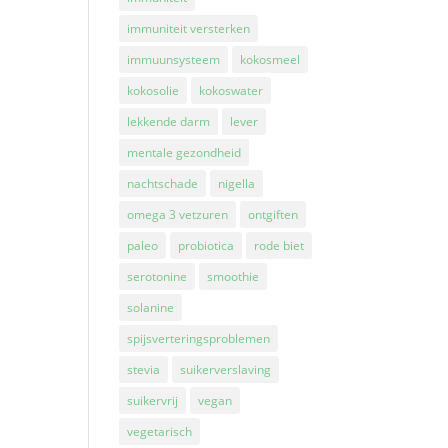
immuniteit versterken
immuunsysteem
kokosmeel
kokosolie
kokoswater
lekkende darm
lever
mentale gezondheid
nachtschade
nigella
omega 3 vetzuren
ontgiften
paleo
probiotica
rode biet
serotonine
smoothie
solanine
spijsverteringsproblemen
stevia
suikerverslaving
suikervrij
vegan
vegetarisch