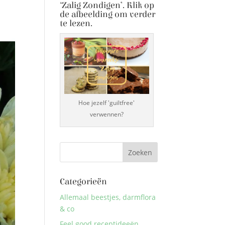
‘Zalig Zondigen’. Klik op
de afbeelding om verder
te lezen.
Hoe jezelf 'guiltfree'
verwennen?
Categorieën
Allemaal beestjes, darmflora
& co
Feel good receptideeën