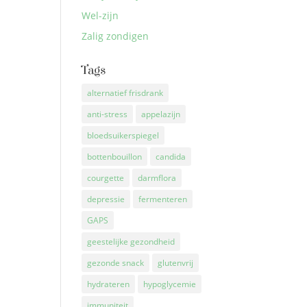
Wel-zijn
Zalig zondigen
Tags
alternatief frisdrank
anti-stress
appelazijn
bloedsuikerspiegel
bottenbouillon
candida
courgette
darmflora
depressie
fermenteren
GAPS
geestelijke gezondheid
gezonde snack
glutenvrij
hydrateren
hypoglycemie
immuniteit