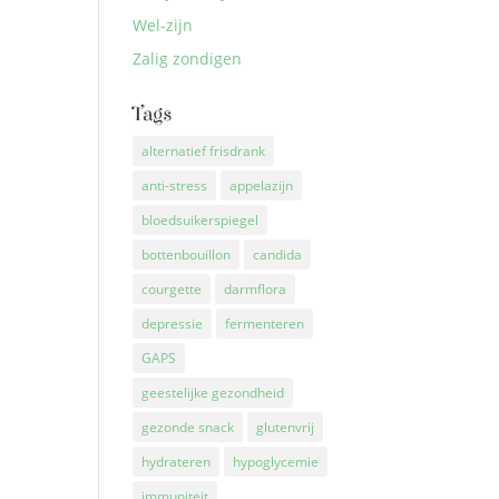
Wel-zijn
Zalig zondigen
Tags
alternatief frisdrank
anti-stress
appelazijn
bloedsuikerspiegel
bottenbouillon
candida
courgette
darmflora
depressie
fermenteren
GAPS
geestelijke gezondheid
gezonde snack
glutenvrij
hydrateren
hypoglycemie
immuniteit