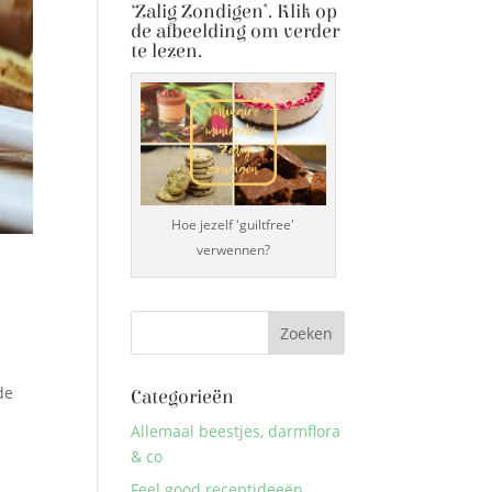
‘Zalig Zondigen’. Klik op
de afbeelding om verder
te lezen.
Hoe jezelf 'guiltfree'
verwennen?
de
Categorieën
Allemaal beestjes, darmflora
& co
Feel good receptideeën