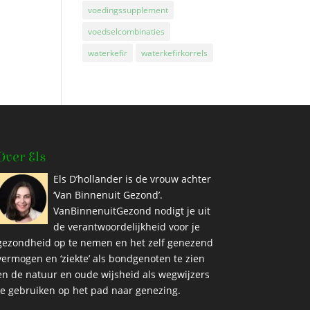
voedingssupplement
voedselcombinaties
waterkefir
waterkefirkorrels
Over Els
Els D’hollander is de vrouw achter
‘Van Binnenuit Gezond’.
VanBinnenuitGezond nodigt je uit
de verantwoordelijkheid voor je
gezondheid op te nemen en het zelf genezend
vermogen en ‘ziekte’ als bondgenoten te zien
en de natuur en oude wijsheid als wegwijzers
te gebruiken op het pad naar genezing.