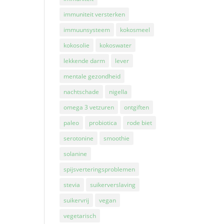
immuniteit versterken
immuunsysteem
kokosmeel
kokosolie
kokoswater
lekkende darm
lever
mentale gezondheid
nachtschade
nigella
omega 3 vetzuren
ontgiften
paleo
probiotica
rode biet
serotonine
smoothie
solanine
spijsverteringsproblemen
stevia
suikerverslaving
suikervrij
vegan
vegetarisch