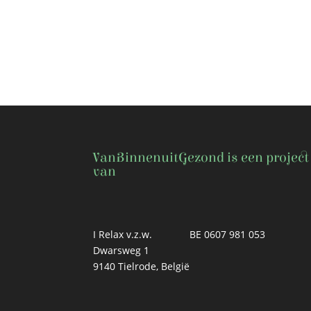
VanBinnenuitGezond is een project
van
I Relax v.z.w.
BE 0607 981 053
Dwarsweg 1
9140 Tielrode, België