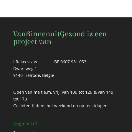
VanBinnenuitGezond is een
project van
I Relax v.z.w.
BE 0607 981 053
Dwarsweg 1
9140 Tielrode, België
Open van ma t.e.m. vrij: van 10u tot 12u & van 14u
tot 17u
Gesloten tijdens het weekend en op feestdagen
Legal stuff