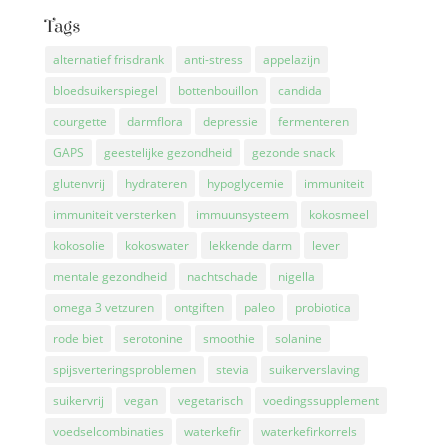
Tags
alternatief frisdrank
anti-stress
appelazijn
bloedsuikerspiegel
bottenbouillon
candida
courgette
darmflora
depressie
fermenteren
GAPS
geestelijke gezondheid
gezonde snack
glutenvrij
hydrateren
hypoglycemie
immuniteit
immuniteit versterken
immuunsysteem
kokosmeel
kokosolie
kokoswater
lekkende darm
lever
mentale gezondheid
nachtschade
nigella
omega 3 vetzuren
ontgiften
paleo
probiotica
rode biet
serotonine
smoothie
solanine
spijsverteringsproblemen
stevia
suikerverslaving
suikervrij
vegan
vegetarisch
voedingssupplement
voedselcombinaties
waterkefir
waterkefirkorrels