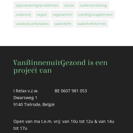
spijsverteringsproblemen
stevia
suikerverslaving
suikervrij
vegan
vegetarisch
voedingssupplement
voedselcombinaties
waterkefir
waterkefirkorrels
VanBinnenuitGezond is een
project van
I Relax v.z.w.
BE 0607 981 053
Dwarsweg 1
9140 Tielrode, België
Open van ma t.e.m. vrij: van 10u tot 12u & van 14u
tot 17u