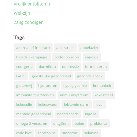
Vrolijk ontbijten :)
Wel-zijn
Zalig zondigen
Tags
alternatief frisdrank
anti-stress
appelazijn
bloedsuikerspiegel
bottenbouillon
candida
courgette
darmflora
depressie
fermenteren
GAPS
geestelijke gezondheid
gezonde snack
glutenvrij
hydrateren
hypoglycemie
immuniteit
immuniteit versterken
immuunsysteem
kokosmeel
kokosolie
kokoswater
lekkende darm
lever
mentale gezondheid
nachtschade
nigella
omega 3 vetzuren
ontgiften
paleo
probiotica
rode biet
serotonine
smoothie
solanine