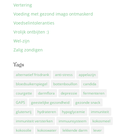
Vertering
Voeding met gezond imago ontmaskerd
Voedselintoleranties
Vrolijk ontbijten :)
Wel-zijn
Zalig zondigen
Tags
alternatief frisdrank
anti-stress
appelazijn
bloedsuikerspiegel
bottenbouillon
candida
courgette
darmflora
depressie
fermenteren
GAPS
geestelijke gezondheid
gezonde snack
glutenvrij
hydrateren
hypoglycemie
immuniteit
immuniteit versterken
immuunsysteem
kokosmeel
kokosolie
kokoswater
lekkende darm
lever