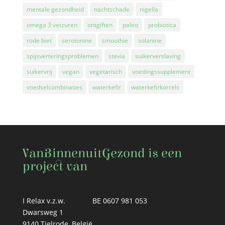
mentale gezondheid
nachtschade
nigella
omega 3 vetzuren
ontgiften
paleo
probiotica
rode biet
serotonine
smoothie
solanine
spijsverteringsproblemen
stevia
suikerverslaving
suikervrij
vegan
vegetarisch
voedingssupplement
voedselcombinaties
waterkefir
waterkefirkorrels
VanBinnenuitGezond is een
project van
I Relax v.z.w.
BE 0607 981 053
Dwarsweg 1
9140 Tielrode, België