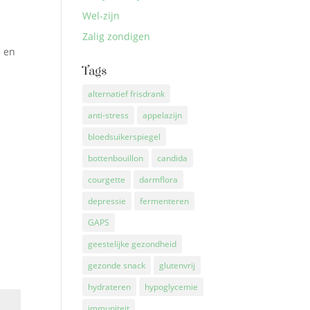
Wel-zijn
Zalig zondigen
n en
Tags
alternatief frisdrank
anti-stress
appelazijn
bloedsuikerspiegel
bottenbouillon
candida
courgette
darmflora
depressie
fermenteren
GAPS
geestelijke gezondheid
gezonde snack
glutenvrij
hydrateren
hypoglycemie
immuniteit