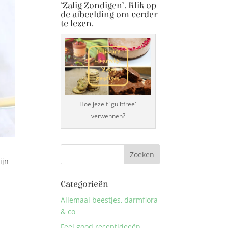
‘Zalig Zondigen’. Klik op
de afbeelding om verder
te lezen.
Hoe jezelf 'guiltfree'
verwennen?
ijn
Categorieën
Allemaal beestjes, darmflora
& co
Feel good receptideeën