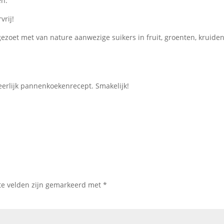
en.
vrij!
ezoet met van nature aanwezige suikers in fruit, groenten, kruide
eerlijk pannenkoekenrecept. Smakelijk!
te velden zijn gemarkeerd met
*