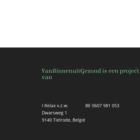
VanBinnenuitGezond is een project
van
I Relax v.z.w.
BE 0607 981 053
Dwarsweg 1
9140 Tielrode, België