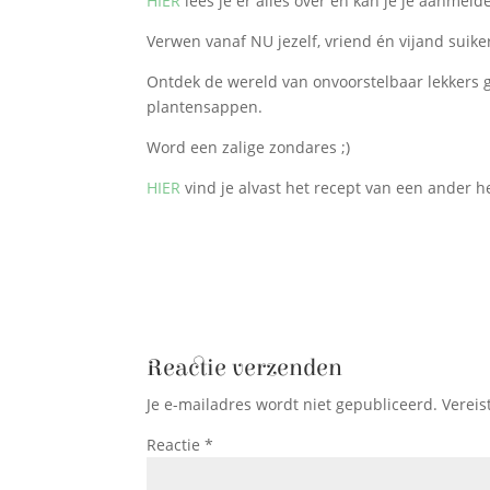
HIER
lees je er alles over en kan je je aanmeld
Verwen vanaf NU jezelf, vriend én vijand suiker
Ontdek de wereld van onvoorstelbaar lekkers g
plantensappen.
Word een zalige zondares ;)
HIER
vind je alvast het recept van een ander h
Reactie verzenden
Je e-mailadres wordt niet gepubliceerd.
Vereis
Reactie
*