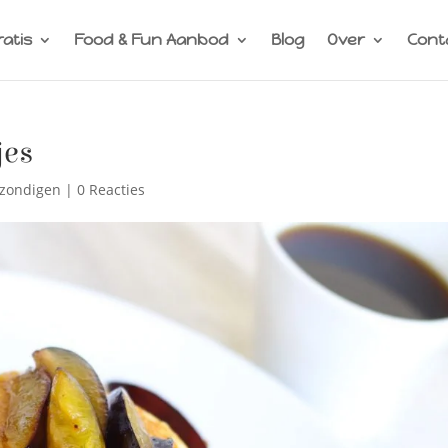
ratis
Food & Fun Aanbod
Blog
Over
Cont
jes
 zondigen
|
0 Reacties