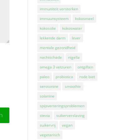
immuniteit versterken
immuunsysteem
kokosmeel
kokosolie
kokoswater
lekkende darm
lever
mentale gezondheid
nachtschade
nigella
omega 3 vetzuren
ontgiften
paleo
probiotica
rode biet
serotonine
smoothie
solanine
spijsverteringsproblemen
stevia
suikerverslaving
suikervrij
vegan
vegetarisch