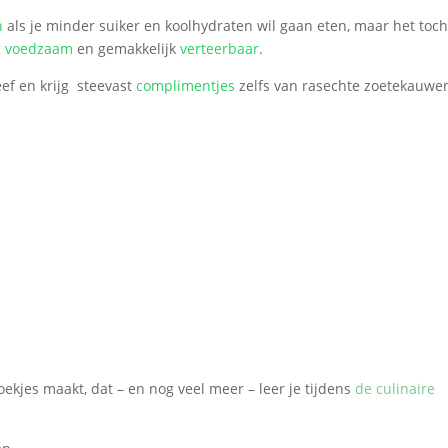
n
als je minder suiker en koolhydraten wil gaan eten, maar het toc
g
voedzaam
en gemakkelijk
verteerbaar
.
eef en krijg steevast
complimentjes
zelfs van rasechte zoetekauwen
kjes maakt, dat – en nog veel meer – leer je tijdens
de culinaire