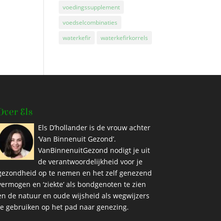
voedingssupplement
voedselcombinaties
waterkefir
waterkefirkorrels
Over Els
Els D’hollander is de vrouw achter
‘Van Binnenuit Gezond’.
VanBinnenuitGezond nodigt je uit
de verantwoordelijkheid voor je
gezondheid op te nemen en het zelf genezend
vermogen en ‘ziekte’ als bondgenoten te zien
en de natuur en oude wijsheid als wegwijzers
te gebruiken op het pad naar genezing.