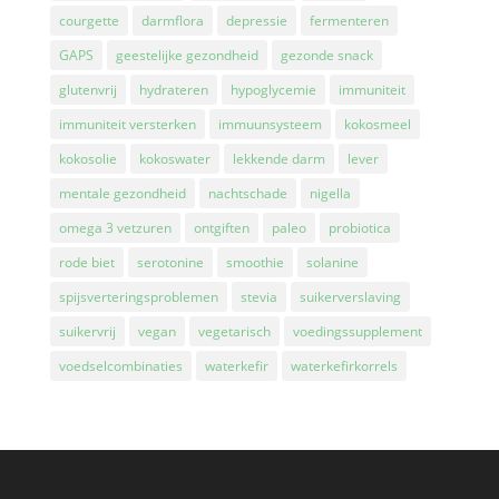
courgette
darmflora
depressie
fermenteren
GAPS
geestelijke gezondheid
gezonde snack
glutenvrij
hydrateren
hypoglycemie
immuniteit
immuniteit versterken
immuunsysteem
kokosmeel
kokosolie
kokoswater
lekkende darm
lever
mentale gezondheid
nachtschade
nigella
omega 3 vetzuren
ontgiften
paleo
probiotica
rode biet
serotonine
smoothie
solanine
spijsverteringsproblemen
stevia
suikerverslaving
suikervrij
vegan
vegetarisch
voedingssupplement
voedselcombinaties
waterkefir
waterkefirkorrels