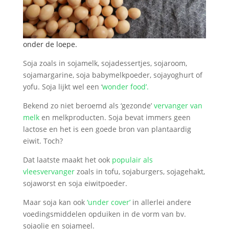
onder de loepe.
Soja zoals in sojamelk, sojadessertjes, sojaroom,
sojamargarine, soja babymelkpoeder, sojayoghurt of
yofu. Soja lijkt wel een ‘
wonder food’.
Bekend zo niet beroemd als ‘gezonde’
vervanger van
melk
en melkproducten. Soja bevat immers geen
lactose en het is een goede bron van plantaardig
eiwit. Toch?
Dat laatste maakt het ook
populair als
vleesvervanger
zoals in tofu, sojaburgers, sojagehakt,
sojaworst en soja eiwitpoeder.
Maar soja kan ook
‘under cover’
in allerlei andere
voedingsmiddelen opduiken in de vorm van bv.
sojaolie en sojameel.