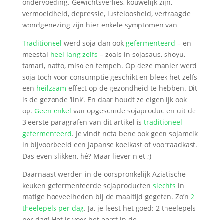
ondervoeding. Gewichtsverlies, kouwelijk zijn,
vermoeidheid, depressie, lusteloosheid, vertraagde
wondgenezing zijn hier enkele symptomen van.
Traditioneel
werd soja dan ook
gefermenteerd
– en
meestal
heel lang zelfs
– zoals in sojasaus, shoyu,
tamari, natto, miso en tempeh. Op deze manier werd
soja toch voor consumptie geschikt en bleek het zelfs
een
heilzaam
effect op de gezondheid te hebben. Dit
is de gezonde ‘link’. En daar houdt ze eigenlijk ook
op.
Geen enkel
van opgesomde sojaproducten uit de
3 eerste paragrafen van dit artikel is
traditioneel
gefermenteerd
. Je vindt nota bene ook geen sojamelk
in bijvoorbeeld een Japanse koelkast of voorraadkast.
Das even slikken, hé? Maar liever niet ;)
Daarnaast werden in de oorspronkelijk Aziatische
keuken gefermenteerde sojaproducten
slechts
in
matige hoeveelheden bij de maaltijd gegeten. Zo’n
2
theelepels per dag
. Ja, je leest het goed: 2 theelepels
per dag! Het is voor het eerst in de