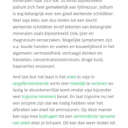
mineralen naar zich toe. Zo bindt bijvoorbeeld
jodium zich heel gemakkelijk aan fytinezuur. Jodium
is erg belangrijk voor een goed werkende schildklier.
Veel soja eten, kan dus leiden tot een slecht
werkende schildklier en/of tekorten van belangrijke
mineralen zoals bijvoorbeeld zink, ijzer en
magnesium veroorzaken. Mogelijke symptomen zijn
o.a. koude handen en voeten en kouwelijkheid in het
algemeen, vermoeidheid, vertraagd denken en
handelen, concentratiestoornissen, droge huid,
haarverlies enzovoort.
And last but not least is het
eiwit
in soja in
ongefermenteerde
vorm zeer
moeilijk
te
verteren
en
lastig te absorberen!Dat komt omdat soja bijzonder
veel
trypsine remmers
bevat. En laat trypsine nu net
een enzyme zijn dat we nodig hebben voor het
afbreken van eiwit tot aminozuren. Op deze manier
kan soja mee
bijdragen
tot een
verminderde opname
van eiwit
door je lichaam. Dit kan dan weer leiden tot