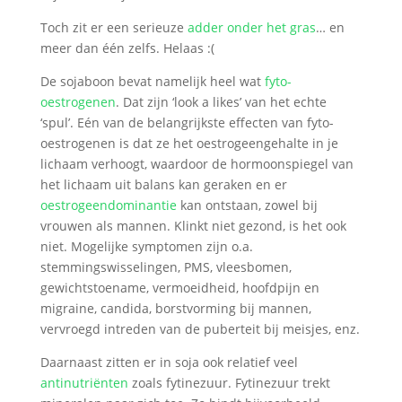
Toch zit er een serieuze
adder onder het gras
… en
meer dan één zelfs. Helaas :(
De sojaboon bevat namelijk heel wat
fyto-
oestrogenen
. Dat zijn ‘look a likes’ van het echte
‘spul’. Eén van de belangrijkste effecten van fyto-
oestrogenen is dat ze het oestrogeengehalte in je
lichaam verhoogt, waardoor de hormoonspiegel van
het lichaam uit balans kan geraken en er
oestrogeendominantie
kan ontstaan, zowel bij
vrouwen als mannen. Klinkt niet gezond, is het ook
niet. Mogelijke symptomen zijn o.a.
stemmingswisselingen, PMS, vleesbomen,
gewichtstoename, vermoeidheid, hoofdpijn en
migraine, candida, borstvorming bij mannen,
vervroegd intreden van de puberteit bij meisjes, enz.
Daarnaast zitten er in soja ook relatief veel
antinutriënten
zoals fytinezuur. Fytinezuur trekt