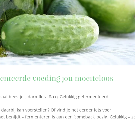
enteerde voeding jou moeiteloos
maal beestjes, darmflora & co
,
Gelukkig gefermenteerd
aarbij kan voorstellen? Of vind je het eerder iets voor
het benijdt – fermenteren is aan een ‘comeback’ bezig. Gelukkig – z