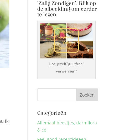
‘Zalig Zondigen’. Klik op
de afbeelding om verder
te lezen.
Hoe jezelf 'guiltfree'
verwennen?
Categorieën
ou ik
Allemaal beestjes, darmflora
& co
Feel good receptideeën