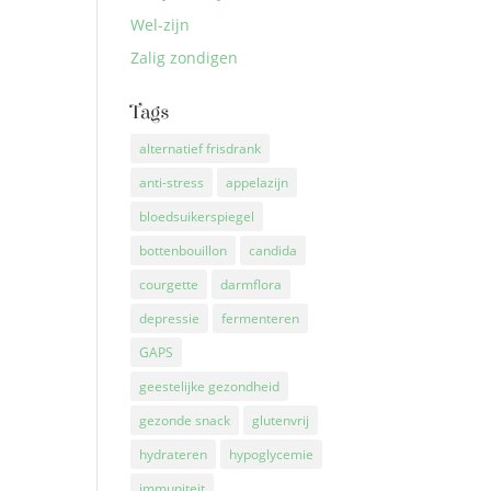
Wel-zijn
Zalig zondigen
Tags
alternatief frisdrank
anti-stress
appelazijn
bloedsuikerspiegel
bottenbouillon
candida
courgette
darmflora
depressie
fermenteren
GAPS
geestelijke gezondheid
gezonde snack
glutenvrij
hydrateren
hypoglycemie
immuniteit