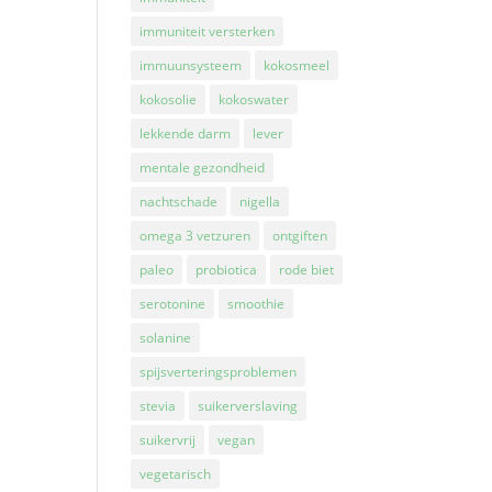
immuniteit versterken
immuunsysteem
kokosmeel
kokosolie
kokoswater
lekkende darm
lever
mentale gezondheid
nachtschade
nigella
omega 3 vetzuren
ontgiften
paleo
probiotica
rode biet
serotonine
smoothie
solanine
spijsverteringsproblemen
stevia
suikerverslaving
suikervrij
vegan
vegetarisch