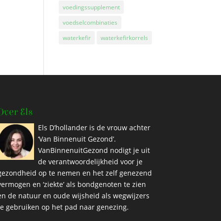
voedingssupplement
voedselcombinaties
waterkefir
waterkefirkorrels
Over Els
Els D’hollander is de vrouw achter
‘Van Binnenuit Gezond’.
VanBinnenuitGezond nodigt je uit
de verantwoordelijkheid voor je
gezondheid op te nemen en het zelf genezend
vermogen en ‘ziekte’ als bondgenoten te zien
en de natuur en oude wijsheid als wegwijzers
te gebruiken op het pad naar genezing.