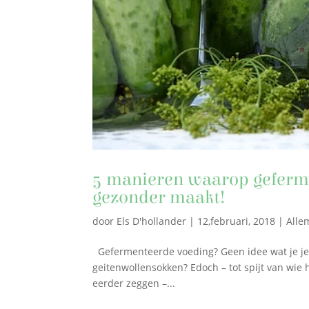
5 manieren waarop geferm
gezonder maakt!
door
Els D'hollander
|
12,februari, 2018
|
Alle
Gefermenteerde voeding? Geen idee wat je je d
geitenwollensokken? Edoch – tot spijt van wie 
eerder zeggen –...