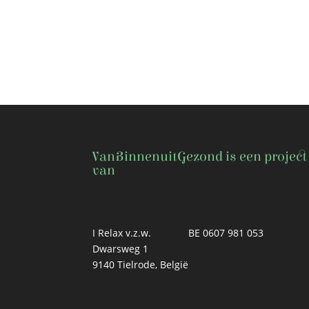
VanBinnenuitGezond is een project
van
I Relax v.z.w.
BE 0607 981 053
Dwarsweg 1
9140 Tielrode, België