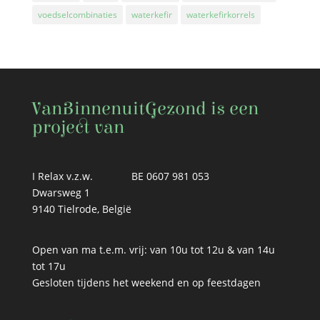
voedselcombinaties
waterkefir
waterkefirkorrels
VanBinnenuitGezond is een
project van
I Relax v.z.w.
BE 0607 981 053
Dwarsweg 1
9140 Tielrode, België
Open van ma t.e.m. vrij: van 10u tot 12u & van 14u
tot 17u
Gesloten tijdens het weekend en op feestdagen