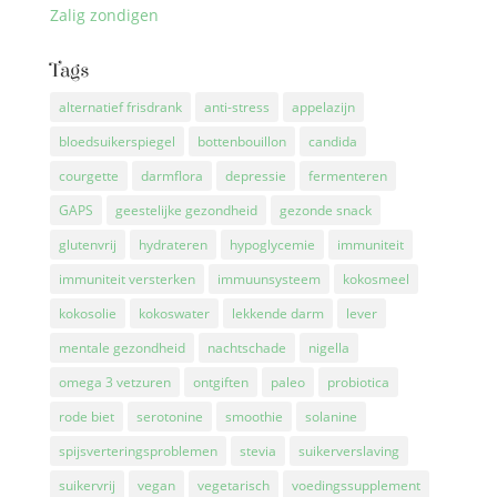
Zalig zondigen
Tags
alternatief frisdrank
anti-stress
appelazijn
bloedsuikerspiegel
bottenbouillon
candida
courgette
darmflora
depressie
fermenteren
GAPS
geestelijke gezondheid
gezonde snack
glutenvrij
hydrateren
hypoglycemie
immuniteit
immuniteit versterken
immuunsysteem
kokosmeel
kokosolie
kokoswater
lekkende darm
lever
mentale gezondheid
nachtschade
nigella
omega 3 vetzuren
ontgiften
paleo
probiotica
rode biet
serotonine
smoothie
solanine
spijsverteringsproblemen
stevia
suikerverslaving
suikervrij
vegan
vegetarisch
voedingssupplement