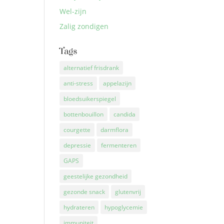
Wel-zijn
Zalig zondigen
Tags
alternatief frisdrank
anti-stress
appelazijn
bloedsuikerspiegel
bottenbouillon
candida
courgette
darmflora
depressie
fermenteren
GAPS
geestelijke gezondheid
gezonde snack
glutenvrij
hydrateren
hypoglycemie
immuniteit