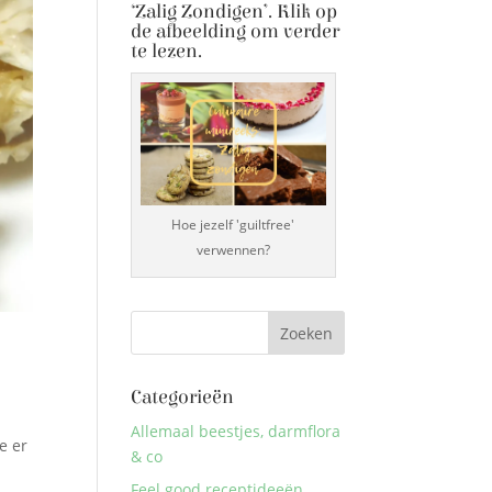
‘Zalig Zondigen’. Klik op
de afbeelding om verder
te lezen.
Hoe jezelf 'guiltfree'
verwennen?
Categorieën
Allemaal beestjes, darmflora
e er
& co
Feel good receptideeën