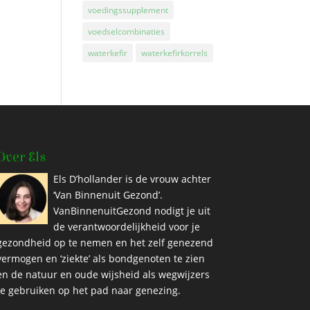
voedingssupplement
voedselcombinaties
waterkefir
waterkefirkorrels
Over Els
Els D’hollander is de vrouw achter
‘Van Binnenuit Gezond’.
VanBinnenuitGezond nodigt je uit
de verantwoordelijkheid voor je
gezondheid op te nemen en het zelf genezend
vermogen en ‘ziekte’ als bondgenoten te zien
en de natuur en oude wijsheid als wegwijzers
te gebruiken op het pad naar genezing.