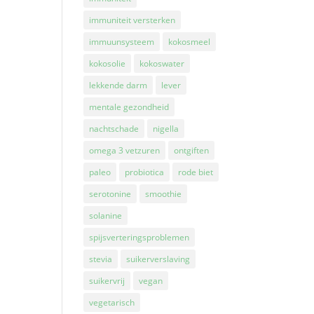
immuniteit versterken
immuunsysteem
kokosmeel
kokosolie
kokoswater
lekkende darm
lever
mentale gezondheid
nachtschade
nigella
omega 3 vetzuren
ontgiften
paleo
probiotica
rode biet
serotonine
smoothie
solanine
spijsverteringsproblemen
stevia
suikerverslaving
suikervrij
vegan
vegetarisch