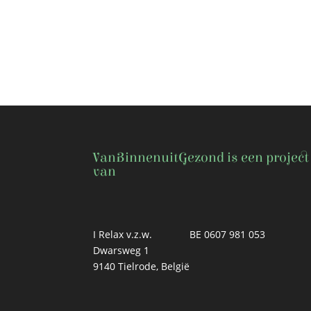
VanBinnenuitGezond is een project
van
I Relax v.z.w.
BE 0607 981 053
Dwarsweg 1
9140 Tielrode, België