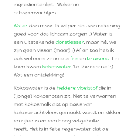
ingrediëntenlijst. Wolven in
schapenvachtjes.
Water
dan maar. Ik wil per slot van rekening
goed voor dat lichaam zorgen :) Water is
een uitstekende
dorstlesser
, maar hé, we
zijn geen vissen (meer) :) Af en toe heb ik
ook wel eens zin in iets
fris
en
bruisend.
En
toen kwam
kokoswater
’to the rescue’ :)
Wat een ontdekking!
Kokoswater is de
heldere vloeistof
die in
(jonge) kokosnoten zit. Niet te verwarren
met kokosmelk dat op basis van
kokosvruchtvlees gemaakt wordt en dikker
en rijker is en een hoog vetgehalte
heeft. Het is in feite regenwater dat de