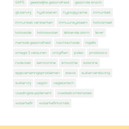
GAPS
geestelijke gezondheid
gezonde snack
glutenvrij
hydrateren
hypoglycemie
immuniteit
immuniteit versterken
immuunsysteem
kokosmeel
kokosolie
kokoswater
lekkende darm
lever
mentale gezondheid
nachtschade
nigella
omega 3 vetzuren
ontgiften
paleo
probiotica
rode biet
serotonine
smoothie
solanine
spijsverteringsproblemen
stevia
suikerverslaving
suikervrij
vegan
vegetarisch
voedingssupplement
voedselcombinaties
waterkefir
waterkefirkorrels