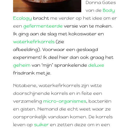
Donna Gates
van de
Body
Ecology
bracht
me verder op het idee om er
een
gefermenteerde
versie van te maken.
Ik ging aan de slag met kokoswater en
waterkefirkorrels
(zie
afbeelding)
. Voorwaar een geslaagd
experiment! Ik deel hier dan ook graag het
geheim
van ‘mijn’ sprankelende
deluxe
frisdrank met je.
Notabene, waterkefirkorrels zijn witte
doorschijnende korrels en in feite een
verzameling
micro-organismes
, bacteriën
en gisten. Niemand die echt weet waar ze
oorspronkelijk vandaan komen. De korrels
leven op
suiker
en zetten deze om in een