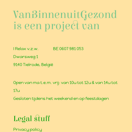
VanBinnenuitGezond
is een project van
I Relax v.z.w.
BE 0607 981 053
Dwarsweg 1
9140 Tielrode, België
Open van ma t.e.m. vrij: van 10u tot 12u & van 14u tot
17u
Gesloten tijdens het weekend en op feestdagen
Legal stuff
Privacy policy