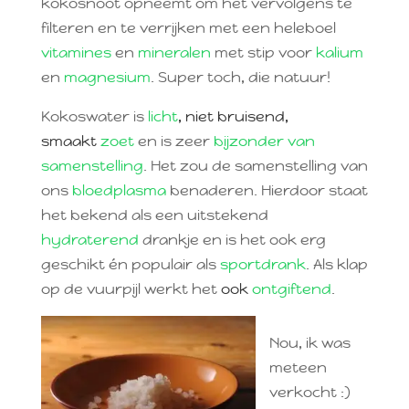
kokosnoot opneemt om het vervolgens te
filteren en te verrijken met een heleboel
vitamines
en
mineralen
met stip voor
kalium
en
magnesium
. Super toch, die natuur!
Kokoswater is
licht
, niet bruisend,
smaakt
zoet
en is zeer
bijzonder van
samenstelling
. Het zou de samenstelling van
ons
bloedplasma
benaderen. Hierdoor staat
het bekend als een uitstekend
hydraterend
drankje en is het ook erg
geschikt én populair als
sportdrank
. Als klap
op de vuurpijl werkt het
ook
ontgiftend
.
Nou, ik was
meteen
verkocht :)