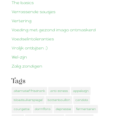
The basics
Verrassende sausjes
Vertering
Voeding met gezond imago ontmaskerd
Voedselintoleranties
Vrolijk ontbijten :)
Wel-zijn
Zalig zondigen
Tags
alternatief frisdrank
anti-stress
appelazijn
bloedsuikerspiegel
bottenbouillon
candida
courgette
darmflora
depressie
fermenteren